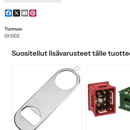
Facebook
X
Email
Pinterest
Tunnus:
Gt 002
Suositellut lisävarusteet tälle tuotte