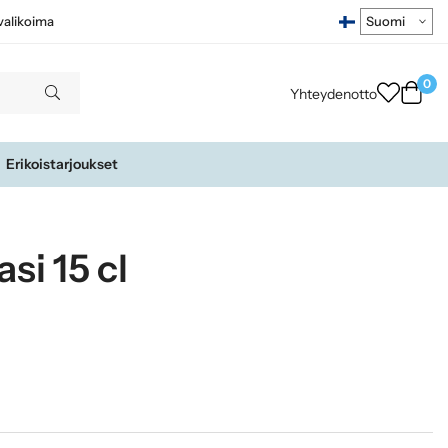
ivalikoima
0
Yhteydenotto
Erikoistarjoukset
si 15 cl