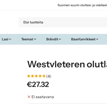
Suomen suurin olutlasi- ja viskilas
Lasi
Teemat
Brändit
Baaritarvikkeet
Westvleteren olutla
(4)
€27.32
Ei saatavana