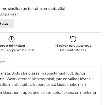
mme sinulle, kun tuotetta on saatavilla!
80 päivään.
tutus
opeat toimitukset
14 päivän peruutusoikeus
 2–6 arkipäivän kuluessa
Jos kadut ostostasi
lut
tarista. Sixtus Belgiassa. Trappistimunkit St. Sixtus
; Westvleteren! Aito trappisti, jota on vaikea löytää,
tko nauttia siitä alkuperäisessä lasissa, eikö niin?
ä on klassinen trappistinen olutmuoto. Takana on merkintä