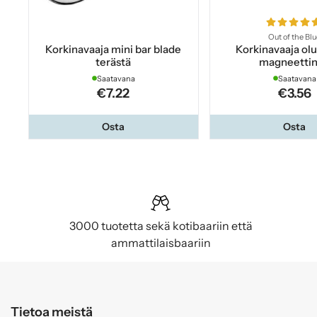
Out of the Bl
Korkinavaaja mini bar blade
Korkinavaaja ol
terästä
magneetti
Saatavana
Saatavana
€7.22
€3.56
Osta
Osta
3000 tuotetta sekä kotibaariin että
ammattilaisbaariin
Tietoa meistä