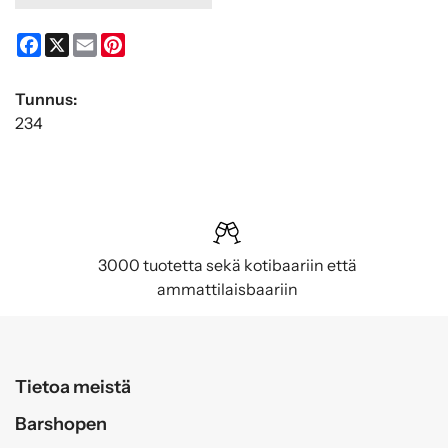
Facebook
X
Email
Pinterest
Tunnus:
234
3000 tuotetta sekä kotibaariin että
ammattilaisbaariin
Tietoa meistä
Barshopen