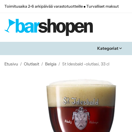
Toimitusaika 2-6 arkipäivää varastotuotteille
Turvalliset maksut
Kategoriat
Etusivu
/
Olutlasit
/
Belgia
/
St Idesbald -olutlasi, 33 cl