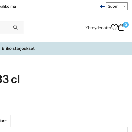
ivalikoima
0
Yhteydenotto
Erikoistarjoukset
33 cl
lut