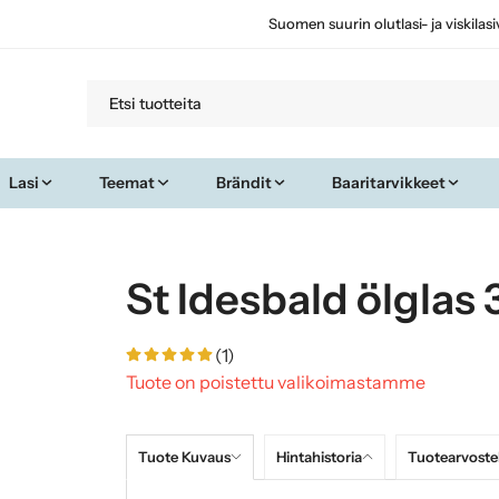
Suomen suurin olutlasi- ja viskilas
Lasi
Teemat
Brändit
Baaritarvikkeet
St Idesbald ölglas 
(1)
Tuote on poistettu valikoimastamme
Tuote Kuvaus
Hintahistoria
Tuotearvoste