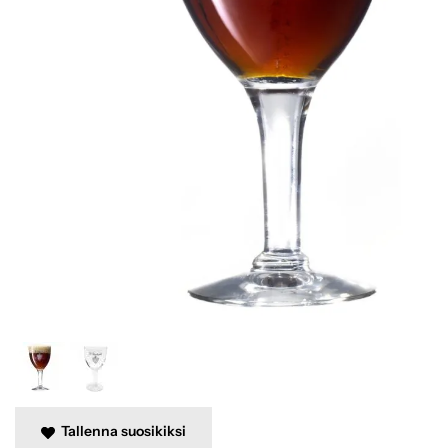
Tallenna suosikiksi