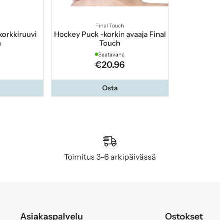
Final Touch
 korkkiruuvi
Hockey Puck -korkin avaaja Final
n
Touch
Saatavana
€20.96
Osta
Toimitus 3–6 arkipäivässä
Asiakaspalvelu
Ostokset