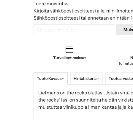
Tuote muistutus
Kirjoita sähköpostiosoitteesi alle, niin ilmoita
Sähköpostiosoitteesi tallennetaan enintään 1
Muis
Turvalliset maksut
N
Toimitus
Tuote Kuvaus
Hintahistoria
Tuotearvoste
Liefmans on the rocks olutlasi. Jotain yhtä o
the rocks" lasi on suunniteltu heidän virkis
muistuttaa viinikuppia ilman kantaa ja jalka