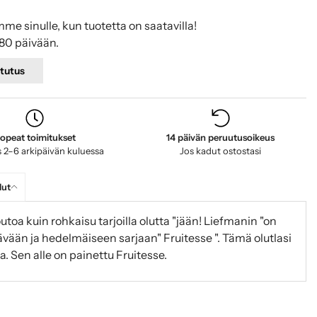
mme sinulle, kun tuotetta on saatavilla!
80 päivään.
tutus
opeat toimitukset
14 päivän peruutusoikeus
 2–6 arkipäivän kuluessa
Jos kadut ostostasi
lut
utoa kuin rohkaisu tarjoilla olutta "jään! Liefmanin "on
tävään ja hedelmäiseen sarjaan" Fruitesse ". Tämä olutlasi
a. Sen alle on painettu Fruitesse.