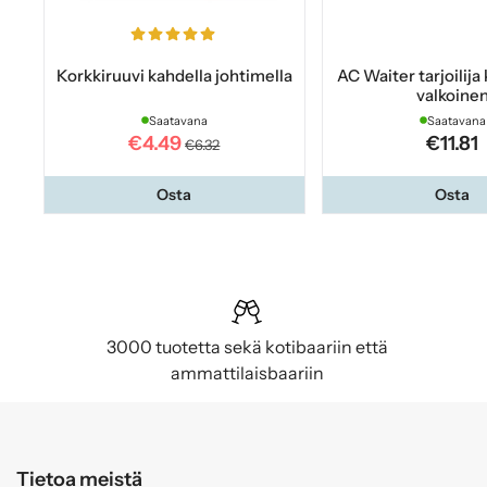
Korkkiruuvi kahdella johtimella
AC Waiter tarjoilija
valkoine
Saatavana
Saatavana
€4.49
€11.81
€6.32
Osta
Osta
3000 tuotetta sekä kotibaariin että
ammattilaisbaariin
Tietoa meistä