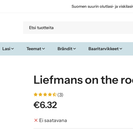
Suomen suurin olutlasi- ja viskilas
Lasi
Teemat
Brändit
Baaritarvikkeet
Liefmans on the roc
(3)
€6.32
Ei saatavana