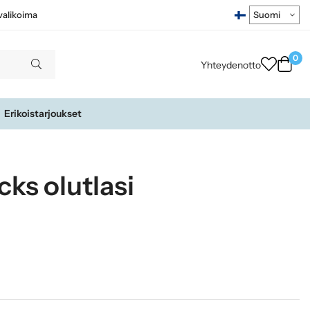
ivalikoima
0
Yhteydenotto
Erikoistarjoukset
ks olutlasi