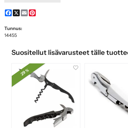
Facebook
X
Email
Pinterest
Tunnus:
14455
Suositellut lisävarusteet tälle tuotte
29 %