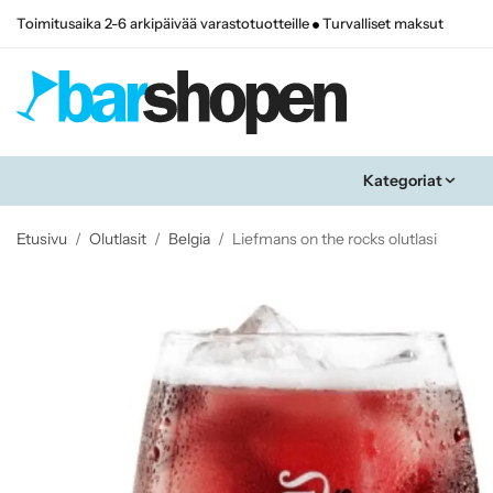
Toimitusaika 2-6 arkipäivää varastotuotteille
Turvalliset maksut
Kategoriat
Etusivu
/
Olutlasit
/
Belgia
/
Liefmans on the rocks olutlasi