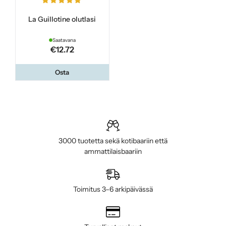
La Guillotine olutlasi
Saatavana
€12.72
Osta
3000 tuotetta sekä kotibaariin että
ammattilaisbaariin
Toimitus 3–6 arkipäivässä