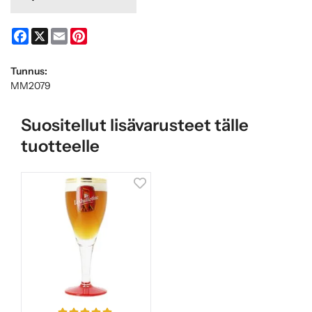
Facebook
X
Email
Pinterest
Tunnus:
MM2079
Suositellut lisävarusteet tälle
tuotteelle