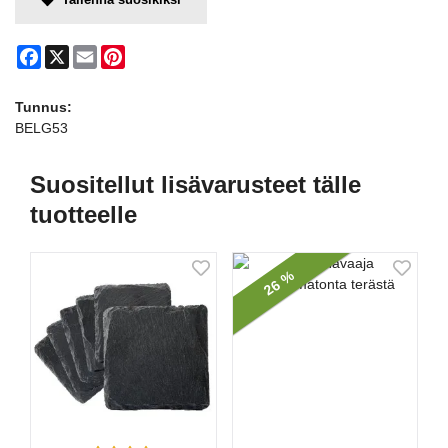
Facebook
X
Email
Pinterest
Tunnus:
BELG53
Suositellut lisävarusteet tälle
tuotteelle
26 %