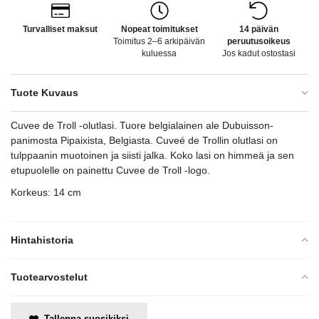
Turvalliset maksut
Nopeat toimitukset
14 päivän
Toimitus 2–6 arkipäivän
peruutusoikeus
kuluessa
Jos kadut ostostasi
Tuote Kuvaus
Cuvee de Troll -olutlasi. Tuore belgialainen ale Dubuisson-
panimosta Pipaixista, Belgiasta. Cuveé de Trollin olutlasi on
tulppaanin muotoinen ja siisti jalka. Koko lasi on himmeä ja sen
etupuolelle on painettu Cuvee de Troll -logo.
Korkeus: 14 cm
Hintahistoria
Tuotearvostelut
Tallenna suosikiksi