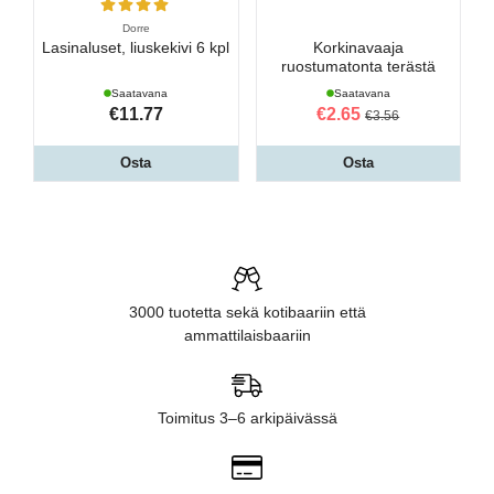
Dorre
Lasinaluset, liuskekivi 6 kpl
Korkinavaaja
ruostumatonta terästä
Saatavana
Saatavana
€11.77
€2.65
€3.56
Osta
Osta
3000 tuotetta sekä kotibaariin että
ammattilaisbaariin
Toimitus 3–6 arkipäivässä