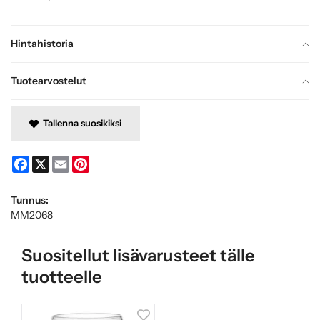
Hintahistoria
Tuotearvostelut
Tallenna suosikiksi
Facebook
X
Email
Pinterest
Tunnus:
MM2068
Suositellut lisävarusteet tälle
tuotteelle