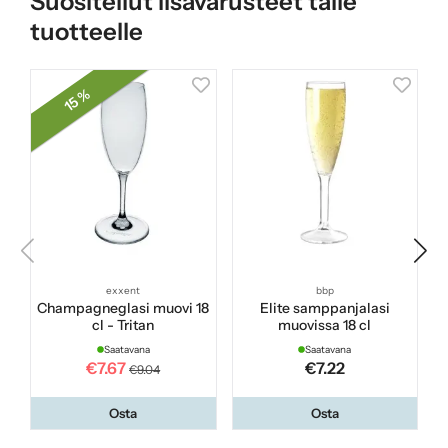
Suositellut lisävarusteet tälle
tuotteelle
15 %
exxent
bbp
Champagneglasi muovi 18
Elite samppanjalasi
cl - Tritan
muovissa 18 cl
Saatavana
Saatavana
€7.67
€7.22
€9.04
Osta
Osta