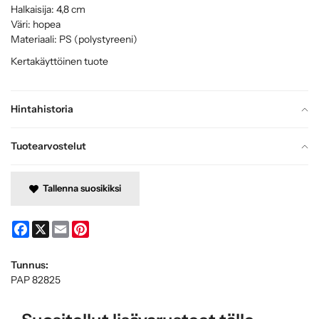
Halkaisija: 4,8 cm
Väri: hopea
Materiaali: PS (polystyreeni)
Kertakäyttöinen tuote
Hintahistoria
Tuotearvostelut
Tallenna suosikiksi
Facebook
X
Email
Pinterest
Tunnus:
PAP 82825