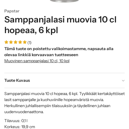
Papstar
Samppanjalasi muovia 10 cl
hopeaa, 6 kpl
(1)
Tämä tuote on poistettu valikoimastamme, napsauta alla
olevaa linkkiä korvaavaan tuotteeseen
Muovinen samppanjalasi 10 cl, 10 kpl
Tuote Kuvaus
Samppanjalasi muovia 10 cl hopeaa, 6 kpl. Tyylikkäät kertakäyttöiset
lasit samppanjalle ja kuohuviinille hopeanväristä muovia.
Herkullinen juhlallisempiin tilaisuuksiin ja täydellinen juhlaan
uudenvuodenaattona.
Tilavuus: 0,1 l
Korkeus: 19,9 cm