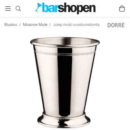
Etusivu
/
Moscow Mule
/
Julep muki ruostumatonta