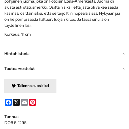
pohjainen juoma, joka on kotoisin Etelä-Amerikasta. Juoma oli
alusta asti statusmerkki. Osittain siksi, että jäätä oli vaikea saada
käsiinsä, osittain siksi, että se tarjoiltiin hopealaisissa. Nykyään jää
on helpompi saada haltuun, luojan kiitos. Ja tässä sinulla on
täydellinen lasi.
Korkeus: 11 cm
Hintahistoria
Tuotearvostelut
Tallenna suosikiksi
Facebook
X
Email
Pinterest
Tunnus:
DOR 5-1295