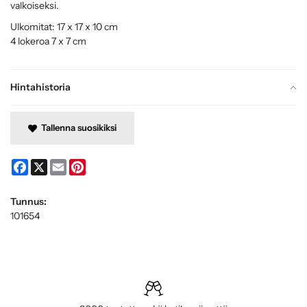
valkoiseksi.
Ulkomitat: 17 x 17 x 10 cm
4 lokeroa 7 x 7 cm
Hintahistoria
Tallenna suosikiksi
Facebook
X
Email
Pinterest
Tunnus:
101654