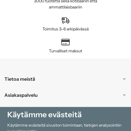
3000 tuotetta sekä kotibaariin että
ammattilaisbaariin
Toimitus 3–6 arkipäivässä
Turvalliset maksut
Tietoa meistä
Asiakaspalvelu
Ostokset
Käytämme evästeitä
Käytämme evästeitä sivuston toimintaan, tietojen analysointiin
Tiedot