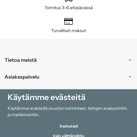
Toimitus 3–6 arkipäivässä
Turvalliset maksut
Tietoa meistä
Asiakaspalvelu
Ostokset
Käytämme evästeitä
Käytämme evästeitä sivuston toimintaan, tietojen analysointiin
Tiedot
ja markkinointiin.
Asetukset
Vain välttämätön