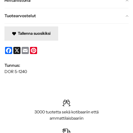
Hintahistoria
Tuotearvostelut
Tallenna suosikiksi
Facebook
X
Email
Pinterest
Tunnus:
DOR 5-1240
3000 tuotetta sekä kotibaariin että
ammattilaisbaariin