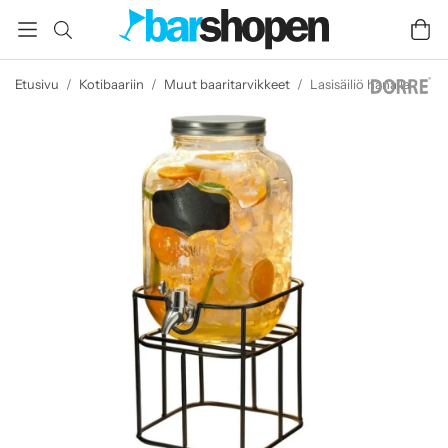
Etusivu
/
Kotibaariin
/
Muut baaritarvikkeet
/
Lasisäiliö hanalla