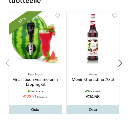
tuotteelle
13 %
Final Touch
Monin
Final Touch Vesimelonin
Monin Grenadine 70 cl
Tappingkit
Saatavana
Saatavana
€23.71
€14.56
€27.37
Osta
Osta