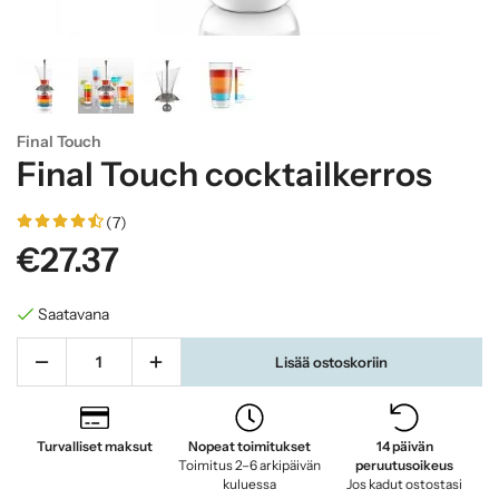
Final Touch
Final Touch cocktailkerros
(7)
€27.37
Saatavana
Lisää ostoskoriin
Turvalliset maksut
Nopeat toimitukset
14 päivän
Toimitus 2–6 arkipäivän
peruutusoikeus
kuluessa
Jos kadut ostostasi