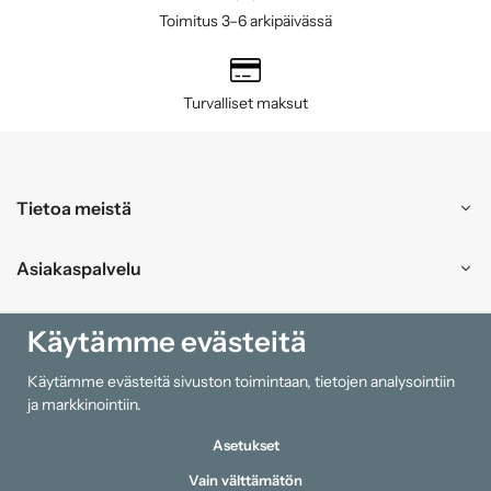
Toimitus 3–6 arkipäivässä
Turvalliset maksut
Tietoa meistä
Asiakaspalvelu
Ostokset
Käytämme evästeitä
Käytämme evästeitä sivuston toimintaan, tietojen analysointiin
Tiedot
ja markkinointiin.
Asetukset
Vain välttämätön