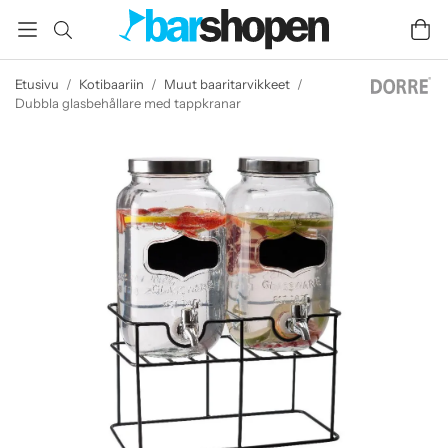
Etusivu
/
Kotibaariin
/
Muut baaritarvikkeet
/
Dubbla glasbehållare med tappkranar