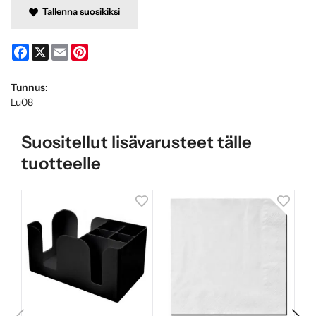
Tallenna suosikiksi
Facebook
X
Email
Pinterest
Tunnus:
Lu08
Suositellut lisävarusteet tälle
tuotteelle