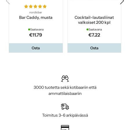
nordicbar
Bar Caddy, musta
Cocktail-lautasliinat
valkoiset 200 kpl
Saatavana
Saatavana
€11.79
€7.22
Osta
Osta
3000 tuotetta sekä kotibaariin että
ammattilaisbaariin
Toimitus 3–6 arkipäivässä