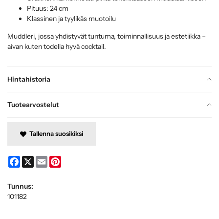
Pituus: 24 cm
Klassinen ja tyylikäs muotoilu
Muddleri, jossa yhdistyvät tuntuma, toiminnallisuus ja estetiikka –
aivan kuten todella hyvä cocktail.
Hintahistoria
Tuotearvostelut
Tallenna suosikiksi
Facebook
X
Email
Pinterest
Tunnus:
101182