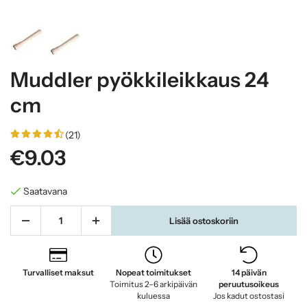
Muddler pyökkileikkaus 24
cm
(21)
€9.03
Saatavana
Lisää ostoskoriin
Turvalliset maksut
Nopeat toimitukset
14 päivän
Toimitus 2–6 arkipäivän
peruutusoikeus
kuluessa
Jos kadut ostostasi