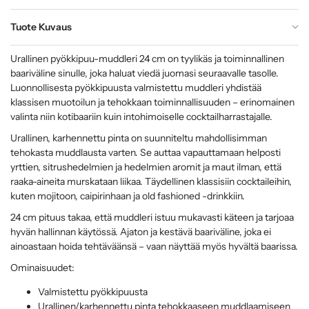
Tuote Kuvaus
Urallinen pyökkipuu-muddleri 24 cm on tyylikäs ja toiminnallinen
baariväline sinulle, joka haluat viedä juomasi seuraavalle tasolle.
Luonnollisesta pyökkipuusta valmistettu muddleri yhdistää
klassisen muotoilun ja tehokkaan toiminnallisuuden – erinomainen
valinta niin kotibaariin kuin intohimoiselle cocktailharrastajalle.
Urallinen, karhennettu pinta on suunniteltu mahdollisimman
tehokasta muddlausta varten. Se auttaa vapauttamaan helposti
yrttien, sitrushedelmien ja hedelmien aromit ja maut ilman, että
raaka-aineita murskataan liikaa. Täydellinen klassisiin cocktaileihin,
kuten mojitoon, caipirinhaan ja old fashioned -drinkkiin.
24 cm pituus takaa, että muddleri istuu mukavasti käteen ja tarjoaa
hyvän hallinnan käytössä. Ajaton ja kestävä baariväline, joka ei
ainoastaan hoida tehtäväänsä – vaan näyttää myös hyvältä baarissa.
Ominaisuudet:
Valmistettu pyökkipuusta
Urallinen/karhennettu pinta tehokkaaseen muddlaamiseen