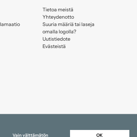
Tietoa meistä
Yhteydenotto
klamaatio
Suuria määriä tai laseja
omalla logolla?
Uutistiedote
Evästeistä
Vain välttämätön
OK