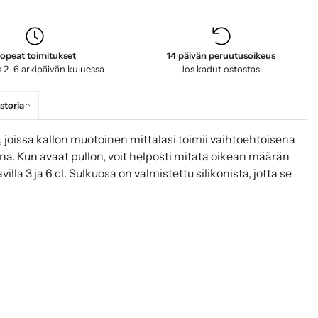
opeat toimitukset
14 päivän peruutusoikeus
 2–6 arkipäivän kuluessa
Jos kadut ostostasi
storia
, joissa kallon muotoinen mittalasi toimii vaihtoehtoisena
ina. Kun avaat pullon, voit helposti mitata oikean määrän
illa 3 ja 6 cl. Sulkuosa on valmistettu silikonista, jotta se