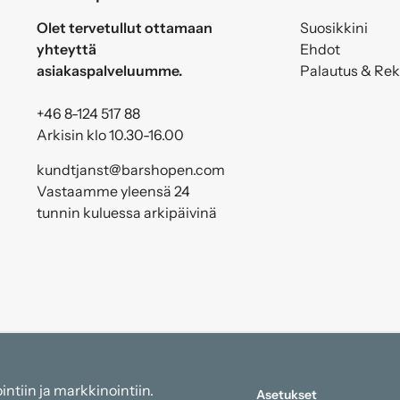
Olet tervetullut ottamaan
Suosikkini
yhteyttä
Ehdot
asiakaspalveluumme.
Palautus & Re
+46 8-124 517 88
Arkisin klo 10.30-16.00
kundtjanst@barshopen.com
Vastaamme yleensä 24
tunnin kuluessa arkipäivinä
ntiin ja markkinointiin.
Asetukset