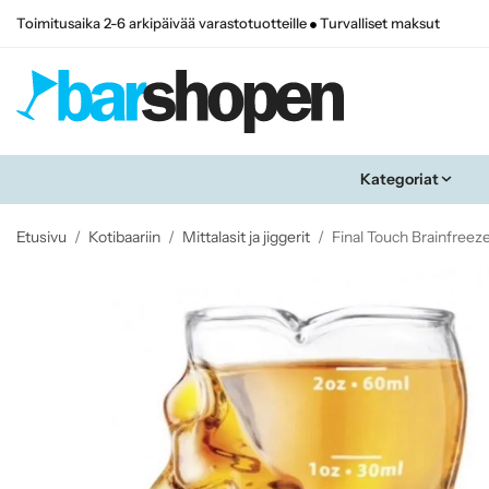
Toimitusaika 2-6 arkipäivää varastotuotteille
Turvalliset maksut
Kategoriat
Etusivu
/
Kotibaariin
/
Mittalasit ja jiggerit
/
Final Touch Brainfreeze 