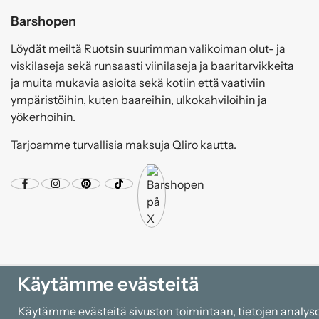
Barshopen
Löydät meiltä Ruotsin suurimman valikoiman olut- ja
viskilaseja sekä runsaasti viinilaseja ja baaritarvikkeita
ja muita mukavia asioita sekä kotiin että vaativiin
ympäristöihin, kuten baareihin, ulkokahviloihin ja
yökerhoihin.
Tarjoamme turvallisia maksuja Qliro kautta.
Käytämme evästeitä
Käytämme evästeitä sivuston toimintaan, tietojen analysoi