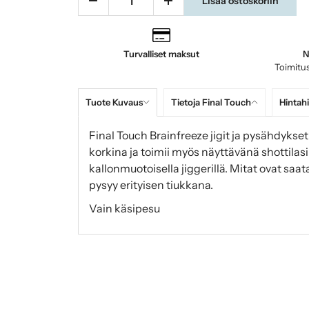
Lisää ostoskoriin
Turvalliset maksut
N
Toimitus
Tuote Kuvaus
Tietoja Final Touch
Hintahi
Final Touch Brainfreeze jigit ja pysähdykset
korkina ja toimii myös näyttävänä shottilas
kallonmuotoisella jiggerillä. Mitat ovat saatav
pysyy erityisen tiukkana.
Vain käsipesu