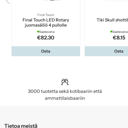
Final Touch
Final Touch LED Rotary
Tiki Skull shottil
juomasäiliö 4 pullolle
Saatavana
Saatavana
€82.30
€8.15
Osta
Osta
3000 tuotetta sekä kotibaariin että
ammattilaisbaariin
Tietoa meistä