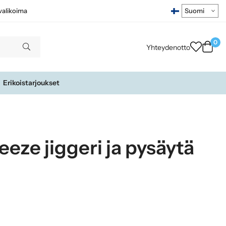
ivalikoima
0
Yhteydenotto
Erikoistarjoukset
eeze jiggeri ja pysäytä