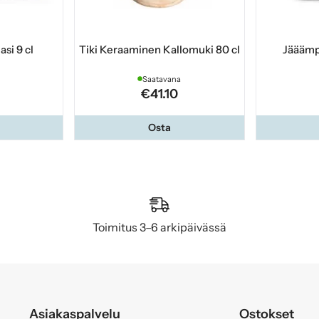
asi 9 cl
Tiki Keraaminen Kallomuki 80 cl
Jääämp
Saatavana
€41.10
Osta
Toimitus 3–6 arkipäivässä
Asiakaspalvelu
Ostokset