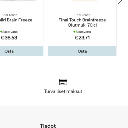
Final Touch
Final Touch
äri Brain Freeze
Final Touch Brainfreeze
Fi
Olutmuki 70 cl
Saatavana
Saatavana
€36.53
€23.71
Osta
Osta
Turvalliset maksut
Tiedot