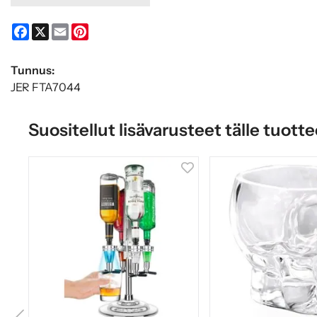
Facebook
X
Email
Pinterest
Tunnus:
JER FTA7044
Suositellut lisävarusteet tälle tuotte