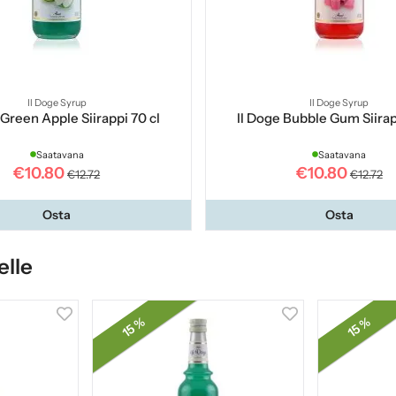
Il Doge Syrup
Il Doge Syrup
 Green Apple Siirappi 70 cl
Il Doge Bubble Gum Siirap
Saatavana
Saatavana
€10.80
€10.80
€12.72
€12.72
Osta
Osta
elle
15 %
15 %