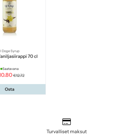
Il Doge Syrup
aniljasiirappi 70 cl
Saatavana
10.80
€12.72
Osta
Turvalliset maksut