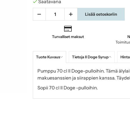
Saatavana
Lisää ostoskoriin
Turvalliset maksut
N
Toimitus
Tuote Kuvaus
Tietoja Il Doge Syrup
Hinta
Pumppu 70 cl Il Doge-pulloihin. Tämä älylait
makuesanssien ja siirappien kanssa. Täydelli
Sopii 70 cl Il Doge -pulloihin.