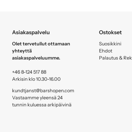
Asiakaspalvelu
Ostokset
Olet tervetullut ottamaan
Suosikkini
yhteyttä
Ehdot
asiakaspalveluumme.
Palautus & Re
+46 8-124 517 88
Arkisin klo 10.30-16.00
kundtjanst@barshopen.com
Vastaamme yleensä 24
tunnin kuluessa arkipäivinä