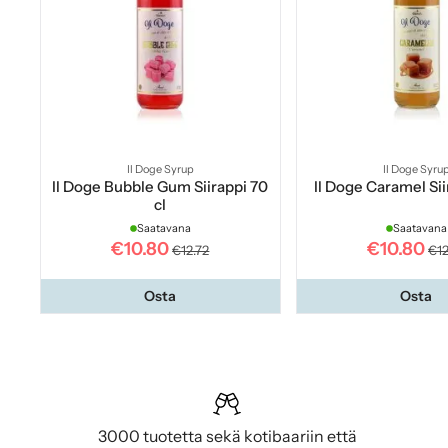
Il Doge Syrup
Il Doge Syru
Il Doge Bubble Gum Siirappi 70
Il Doge Caramel Sii
cl
Saatavana
Saatavana
€10.80
€10.80
€12.72
€12
Osta
Osta
3000 tuotetta sekä kotibaariin että