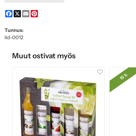
Facebook
X
Email
Pinterest
Tunnus:
Ild-0012
Muut ostivat myös
15 %