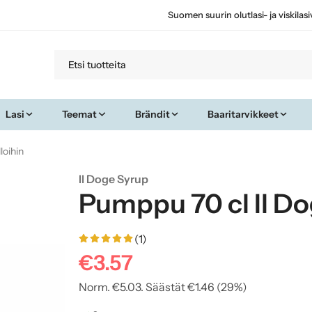
Suomen suurin olutlasi- ja viskilas
Lasi
Teemat
Brändit
Baaritarvikkeet
loihin
Il Doge Syrup
Pumppu 70 cl Il Do
(1)
€3.57
Norm.
€5.03
. Säästät
€1.46
(
29
%)