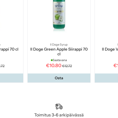
p
Il Doge Syrup
rappi 70 cl
Il Doge Green Apple Siirappi 70
Il Doge V
cl
Saatavana
€10.80
€
.72
€12.72
Osta
Toimitus 3–6 arkipäivässä