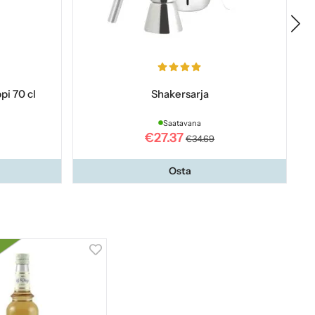
pi 70 cl
Shakersarja
Saatavana
€27.37
€34.69
Osta