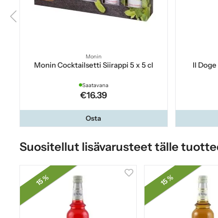
Monin
Monin Cocktailsetti Siirappi 5 x 5 cl
Il Doge
Saatavana
€16.39
Osta
Suositellut lisävarusteet tälle tuotte
15 %
15 %