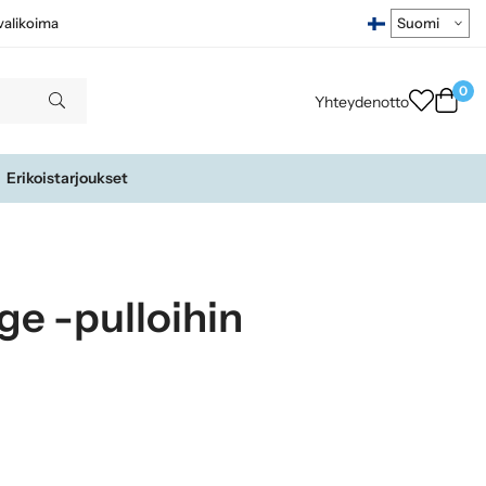
ivalikoima
0
Yhteydenotto
Erikoistarjoukset
ge -pulloihin