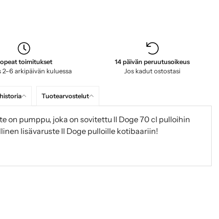
opeat toimitukset
14 päivän peruutusoikeus
 2–6 arkipäivän kuluessa
Jos kadut ostostasi
historia
Tuotearvostelut
e on pumppu, joka on sovitettu Il Doge 70 cl pulloihin
nen lisävaruste Il Doge pulloille kotibaariin!