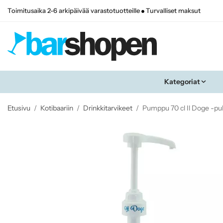
Toimitusaika 2-6 arkipäivää varastotuotteille
Turvalliset maksut
Kategoriat
Etusivu
/
Kotibaariin
/
Drinkkitarvikeet
/
Pumppu 70 cl Il Doge -pul