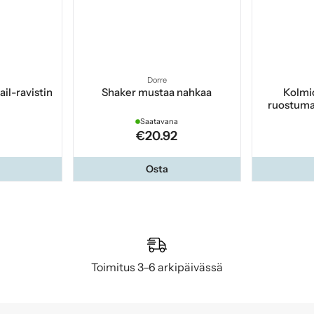
Dorre
il-ravistin
Shaker mustaa nahkaa
Kolmio
ruostumat
Saatavana
€20.92
Osta
Toimitus 3–6 arkipäivässä