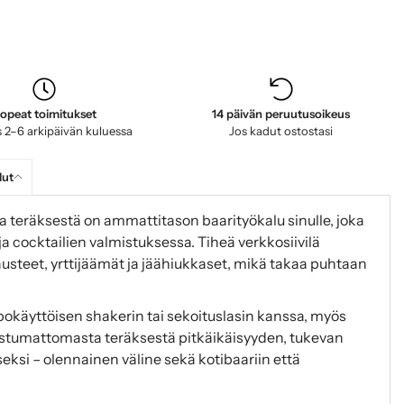
opeat toimitukset
14 päivän peruutusoikeus
 2–6 arkipäivän kuluessa
Jos kadut ostostasi
lut
a teräksestä on ammattitason baarityökalu sinulle, joka
a cocktailien valmistuksessa. Tiheä verkkosiivilä
steet, yrttijäämät ja jäähiukkaset, mikä takaa puhtaan
ppokäyttöisen shakerin tai sekoituslasin kanssa, myös
ostumattomasta teräksestä pitkäikäisyyden, tukevan
si – olennainen väline sekä kotibaariin että