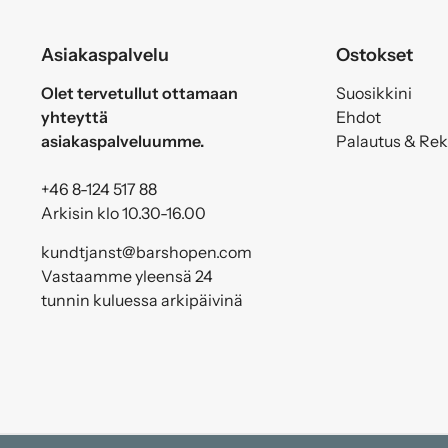
Asiakaspalvelu
Ostokset
Olet tervetullut ottamaan
Suosikkini
yhteyttä
Ehdot
asiakaspalveluumme.
Palautus & Re
+46 8-124 517 88
Arkisin klo 10.30-16.00
kundtjanst@barshopen.com
Vastaamme yleensä 24
tunnin kuluessa arkipäivinä