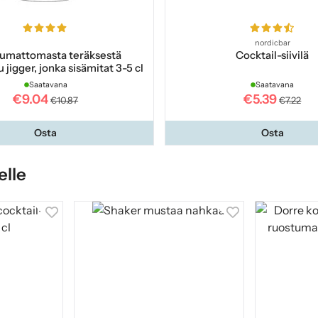
nordicbar
umattomasta teräksestä
Cocktail-siivilä
 jigger, jonka sisämitat 3-5 cl
Saatavana
Saatavana
€9.04
€5.39
€10.87
€7.22
Osta
Osta
elle