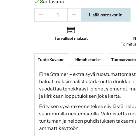
Saatavana
Lisää ostoskoriin
Turvalliset maksut
N
Toimitus
Tuote Kuvaus
Hintahistoria
Tuotearvoste
Fine Strainer – extra syvä ruostumattomast
haluat maksimaalista tarkkuutta drinkkien j
suodattaa tehokkaasti pienet siemenet, mau
ja kirkkaan lopputuloksen joka kerta.
Erityisen syvä rakenne tekee siivilästä hel
suuremmilla nestemäärillä. Valmistettu ru
tuntuman ja helpon puhdistuksen takaamisek
ammattikäyttöön.