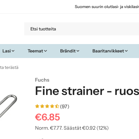
Suomen suurin olutlasi- ja viskilas
Lasi
Teemat
Brändit
Baaritarvikkeet
ta terästä
Fuchs
Fine strainer - ru
(97)
€6.85
Norm.
€7.77
. Säästät
€0.92
(
12
%)