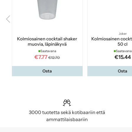
Joker
Kolmiosainen cocktail shaker
Kolmiosainen cockta
muovia, läpinäkyvä
50 cl
Saatavana
Saatavana
€7.77
€15.44
€12.70
Osta
Osta
3000 tuotetta sekä kotibaariin että
ammattilaisbaariin