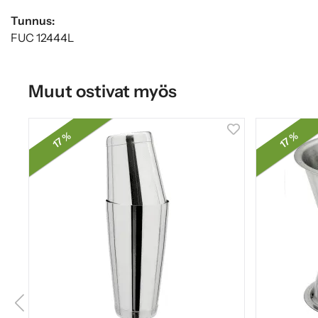
Tunnus:
FUC 12444L
Muut ostivat myös
17 %
17 %