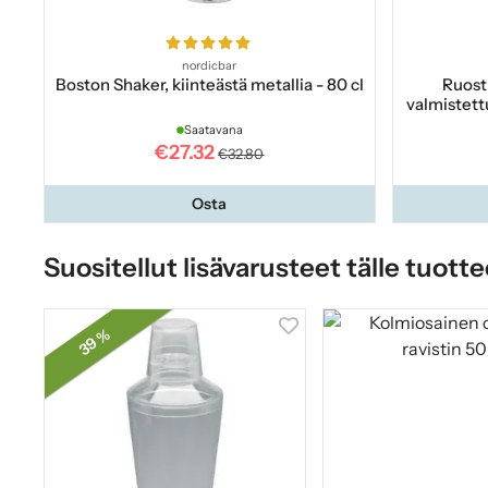
nordicbar
Boston Shaker, kiinteästä metallia - 80 cl
Ruost
valmistettu
Saatavana
€27.32
€32.80
Osta
Suositellut lisävarusteet tälle tuotte
39 %