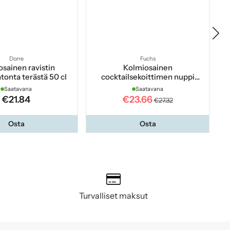
Dorre
Fuchs
sainen ravistin
Kolmiosainen
Ko
onta terästä 50 cl
cocktailsekoittimen nuppi
Cobbler 70 cl
Saatavana
Saatavana
€21.84
€23.66
€27.32
Osta
Osta
Turvalliset maksut