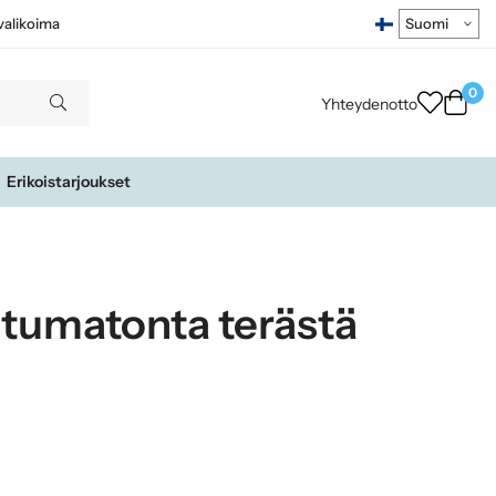
ivalikoima
0
Yhteydenotto
Erikoistarjoukset
ostumatonta terästä