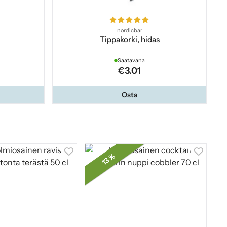
nordicbar
Tippakorki, hidas
Saatavana
€3.01
Osta
13 %