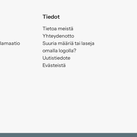
Tiedot
Tietoa meistä
Yhteydenotto
klamaatio
Suuria määriä tai laseja
omalla logolla?
Uutistiedote
Evästeistä