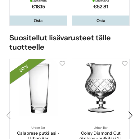
Saatavana
Saatavana
€18.15
€52.81
Osta
Osta
Suositellut lisävarusteet tälle
tuotteelle
30 %
Urban Bar
Urban Bar
Calabrese putkilasi -
Coley Diamond Cut
Urban Bar
Gallone -putkilasi 1 L