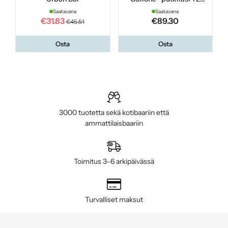
Urban Bar
Saatavana
Saatavana
€31.83
€89.30
€45.51
Osta
Osta
3000 tuotetta sekä kotibaariin että
ammattilaisbaariin
Toimitus 3–6 arkipäivässä
Turvalliset maksut