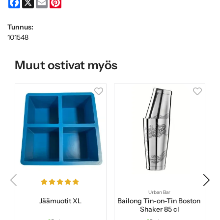
Facebook
X
Email
Pinterest
Tunnus:
101548
Muut ostivat myös
Urban Bar
Jäämuotit XL
Bailong Tin-on-Tin Boston
Shaker 85 cl
B