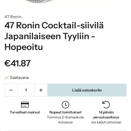
47 Ronin
47 Ronin Cocktail-siivilä
Japanilaiseen Tyyliin -
Hopeoitu
€41.87
Saatavana
Lisää ostoskoriin
Turvalliset maksut
Nopeat toimitukset
14 päivän
Toimitus 2–6 arkipäivän
peruutusoikeus
kuluessa
Jos kadut ostostasi