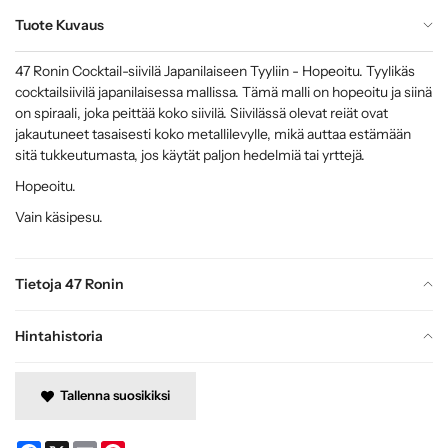
Tuote Kuvaus
47 Ronin Cocktail-siivilä Japanilaiseen Tyyliin - Hopeoitu. Tyylikäs
cocktailsiivilä japanilaisessa mallissa. Tämä malli on hopeoitu ja siinä
on spiraali, joka peittää koko siivilä. Siivilässä olevat reiät ovat
jakautuneet tasaisesti koko metallilevylle, mikä auttaa estämään
sitä tukkeutumasta, jos käytät paljon hedelmiä tai yrttejä.
Hopeoitu.
Vain käsipesu.
Tietoja 47 Ronin
Hintahistoria
Tallenna suosikiksi