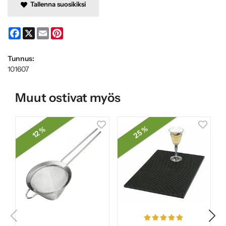
Tallenna suosikiksi
Facebook
X
Email
Pinterest
Tunnus:
101607
Muut ostivat myös
25 %
12 %