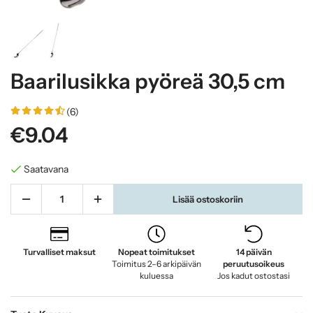
Baarilusikka pyöreä 30,5 cm
(6)
€9.04
Saatavana
Lisää ostoskoriin
Turvalliset maksut
Nopeat toimitukset
14 päivän
Toimitus 2–6 arkipäivän
peruutusoikeus
kuluessa
Jos kadut ostostasi