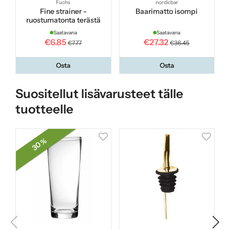
Fuchs
nordicbar
Fine strainer -
Baarimatto isompi
ruostumatonta terästä
Saatavana
Saatavana
€6.85
€27.32
€7.77
€36.45
Osta
Osta
Suositellut lisävarusteet tälle
tuotteelle
30 %