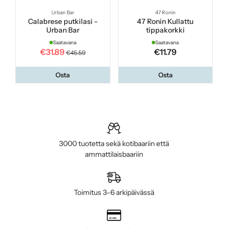
Urban Bar
47 Ronin
Calabrese putkilasi -
47 Ronin Kullattu
Urban Bar
tippakorkki
Saatavana
Saatavana
€31.89
€11.79
€45.59
Osta
Osta
3000 tuotetta sekä kotibaariin että
ammattilaisbaariin
Toimitus 3–6 arkipäivässä