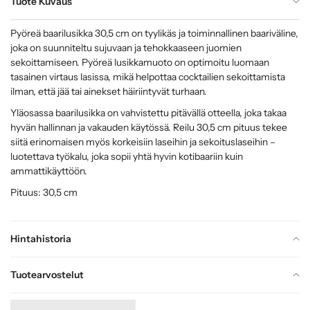
Tuote Kuvaus
Pyöreä baarilusikka 30,5 cm on tyylikäs ja toiminnallinen baariväline,
joka on suunniteltu sujuvaan ja tehokkaaseen juomien
sekoittamiseen. Pyöreä lusikkamuoto on optimoitu luomaan
tasainen virtaus lasissa, mikä helpottaa cocktailien sekoittamista
ilman, että jää tai ainekset häiriintyvät turhaan.
Yläosassa baarilusikka on vahvistettu pitävällä otteella, joka takaa
hyvän hallinnan ja vakauden käytössä. Reilu 30,5 cm pituus tekee
siitä erinomaisen myös korkeisiin laseihin ja sekoituslaseihin –
luotettava työkalu, joka sopii yhtä hyvin kotibaariin kuin
ammattikäyttöön.
Pituus: 30,5 cm
Hintahistoria
Tuotearvostelut