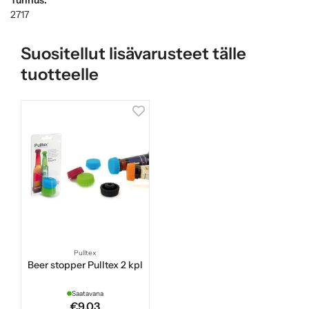
2717
Suositellut lisävarusteet tälle
tuotteelle
Pulltex
Beer stopper Pulltex 2 kpl
Saatavana
€9.03