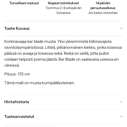
Turvalliset maksut
Nopeat toimitukset
14 päivän
Toimitus 2–6 arkipäivän
peruutusoikeus
kuluessa
Jos kadut ostostasi
Tuote Kuvaus
Korkinavaaja bar blade musta. Yksi yleisimmistä tölkinavajista
ravintolaympäristössä. Litteä, pitkänomainen kiekko, jonka toisessa
päässä on avaaja ja toisessa reikä. Reikä on siellä, jotta pullot
voidaan helposti poimia jäästä. Bar Blade on saatavana useissa eri
väreissä.
Pituus: 17,5 cm
Tämä malli on musta kumipäällysteinen.
Hintahistoria
Tuotearvostelut