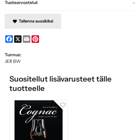
Tuotearvostelut
Tallenna suosikiksi
Facebook
X
Email
Pinterest
Tunnus:
JER BW
Suositellut lisävarusteet tälle
tuotteelle