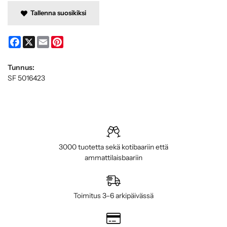
Tallenna suosikiksi
Facebook
X
Email
Pinterest
Tunnus:
SF 5016423
3000 tuotetta sekä kotibaariin että
ammattilaisbaariin
Toimitus 3–6 arkipäivässä