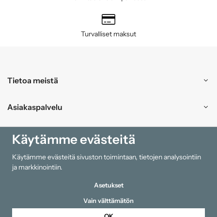
Turvalliset maksut
Tietoa meistä
Asiakaspalvelu
Ostokset
Käytämme evästeitä
Käytämme evästeitä sivuston toimintaan, tietojen analysointiin
Tiedot
ja markkinointiin.
Asetukset
Vain välttämätön
OK