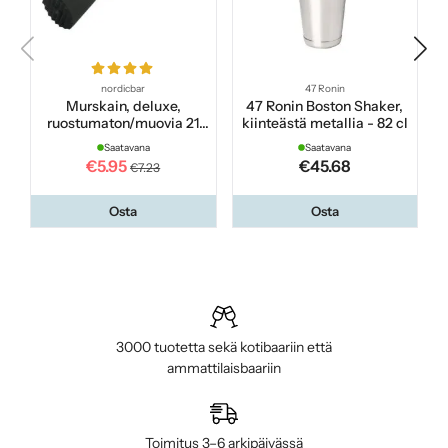
nordicbar
47 Ronin
Murskain, deluxe,
47 Ronin Boston Shaker,
ruostumaton/muovia 21
kiinteästä metallia - 82 cl
cm
Saatavana
Saatavana
€5.95
€45.68
€7.23
Osta
Osta
3000 tuotetta sekä kotibaariin että
ammattilaisbaariin
Toimitus 3–6 arkipäivässä