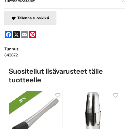
Tuotearvostelut
Tallenna suosikiksi
Facebook
X
Email
Pinterest
Tunnus:
842872
Suositellut lisävarusteet tälle
tuotteelle
18 %