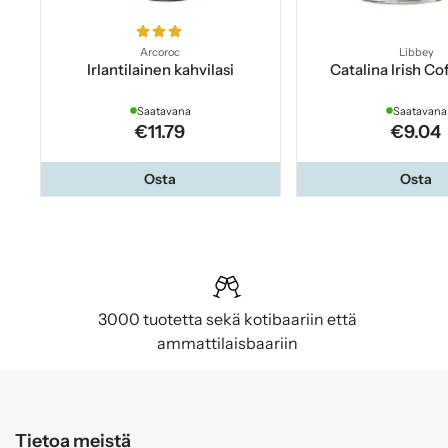
Arcoroc
Libbey
Irlantilainen kahvilasi
Catalina Irish Co
Saatavana
Saatavana
€11.79
€9.04
Osta
Osta
3000 tuotetta sekä kotibaariin että
ammattilaisbaariin
Tietoa meistä