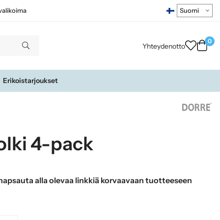
ivalikoima
0
Yhteydenotto
Erikoistarjoukset
 olki 4-pack
apsauta alla olevaa linkkiä korvaavaan tuotteeseen