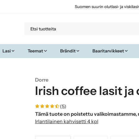
Suomen suurin olutlasi- ja viskilas
Lasi
Teemat
Brändit
Baaritarvikkeet
Dorre
Irish coffee lasit ja
(5)
Tämä tuote on poistettu valikoimastamme, n
Irlantilainen kahvisetti 4 kpl