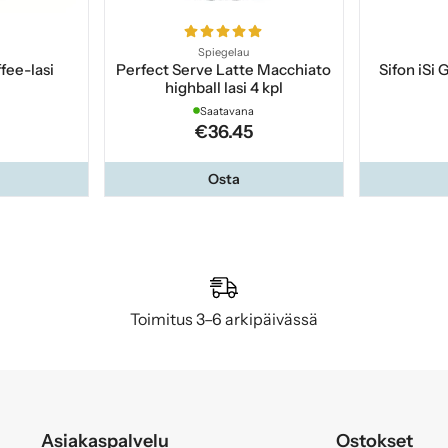
Spiegelau
ffee-lasi
Perfect Serve Latte Macchiato
Sifon iSi
highball lasi 4 kpl
Saatavana
€36.45
Osta
Toimitus 3–6 arkipäivässä
Asiakaspalvelu
Ostokset