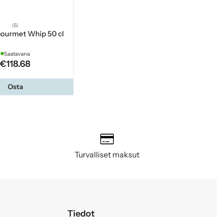
iSi
 Gourmet Whip 50 cl
Saatavana
€118.68
Osta
Turvalliset maksut
Tiedot