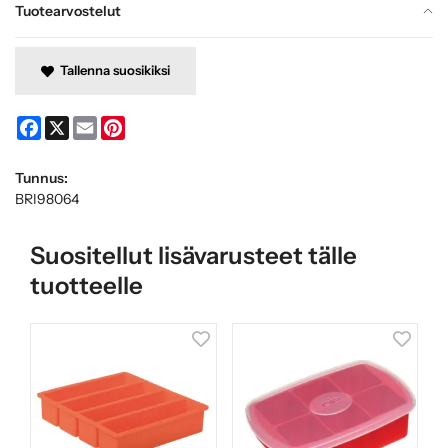
Tuotearvostelut
Tallenna suosikiksi
Facebook
X
Email
Pinterest
Tunnus:
BRI98064
Suositellut lisävarusteet tälle
tuotteelle