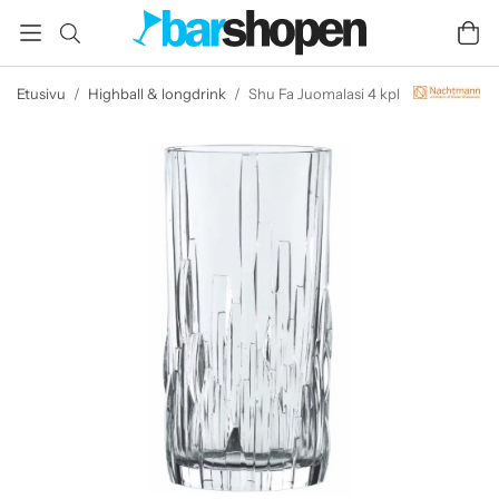
Etusivu
/
Highball & longdrink
/
Shu Fa Juomalasi 4 kpl