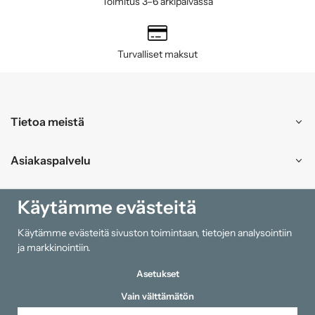
Toimitus 3–6 arkipäivässä
Turvalliset maksut
Tietoa meistä
Asiakaspalvelu
Ostokset
Käytämme evästeitä
Käytämme evästeitä sivuston toimintaan, tietojen analysointiin
Tiedot
ja markkinointiin.
Asetukset
Vain välttämätön