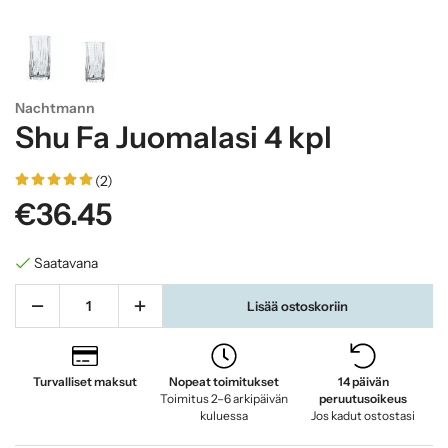
Nachtmann
Shu Fa Juomalasi 4 kpl
(2)
€36.45
Saatavana
Lisää ostoskoriin
Turvalliset maksut
Nopeat toimitukset
14 päivän
Toimitus 2–6 arkipäivän
peruutusoikeus
kuluessa
Jos kadut ostostasi