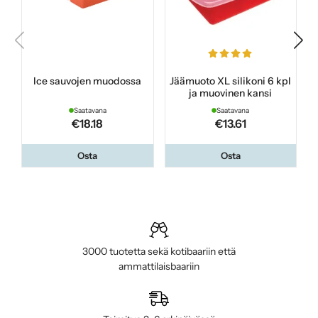
Ice sauvojen muodossa
Jäämuoto XL silikoni 6 kpl
ja muovinen kansi
Saatavana
Saatavana
€18.18
€13.61
Osta
Osta
3000 tuotetta sekä kotibaariin että
ammattilaisbaariin