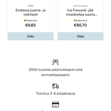
ONIS
Ice Forward
Endessa juoma- ja
Ice Forward -jää
viskilasit
muodostaa suuria
kirkkaita jääkuutioita
Saatavana
Saatavana
€6.85
€86.70
Osta
Osta
3000 tuotetta sekä kotibaariin että
ammattilaisbaariin
Toimitus 3–6 arkipäivässä