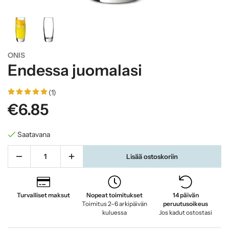
ONIS
Endessa juomalasi
(1)
€6.85
Saatavana
Lisää ostoskoriin
Turvalliset maksut
Nopeat toimitukset
14 päivän
Toimitus 2–6 arkipäivän
peruutusoikeus
kuluessa
Jos kadut ostostasi