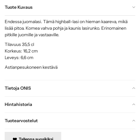
Tuote Kuvaus
Endessa juomalasi. Tämä highball-lasi on hieman kaareva, mikä
lisää pitoa. Komea vahva pohja ja kaunis lasirunko. Erinomainen
pitkille juomille ja vastaaville.
Tilavuus 35,5 cl
Korkeus: 16,2 cm
Leveys: 6,6 cm
Astianpesukoneen kestävä
Tietoja ONIS
Hintahistoria
Tuotearvostelut
Tallenna suosikiksi