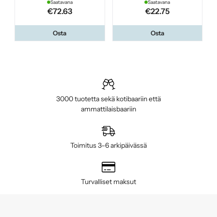
Saatavana
Saatavana
€72.63
€22.75
Osta
Osta
3000 tuotetta sekä kotibaariin että
ammattilaisbaariin
Toimitus 3–6 arkipäivässä
Turvalliset maksut