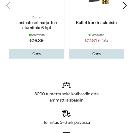
Dorre
Lasinaluset harjattua
Bullet korkinaukaisin
alumiinia 6 kpl
Saatavana
Saatavana
€16.39
€11.81
€13.64
Osta
Osta
3000 tuotetta sekä kotibaariin että
ammattilaisbaariin
Toimitus 3–6 arkipäivässä