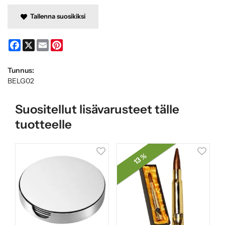
Tallenna suosikiksi
Facebook
X
Email
Pinterest
Tunnus:
BELG02
Suositellut lisävarusteet tälle
tuotteelle
13 %