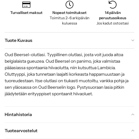
Turvalliset maksut
Nopeat toimitukset
14 päivän
Toimitus 2–6 arkipäivän
peruutusoikeus
kuluessa
Jos kadut ostostasi
Tuote Kuvaus
Oud Beersel-olutlasi. Tyypillinen olutlasi, josta voit juoda aitoa
belgialaista gueuzea. Oud Beersel on panimo, joka valmistaa
pääasiassa spontaania hiivaolutta, niin kutsuttua Lambicia.
Oluttyyppi, joka tunnetaan laajalti korkeasta happamuustaan ​​ja
tuoreudestaan. Itse olutlasi on tiukasti muotoiltu, vankka pohja ja
sen yläosassa on Oud Beerselin logo. Pystysuoraan lasia pitkin
jäädytetään erityyppiset spontaanit hiivaoluet.
Hintahistoria
Tuotearvostelut