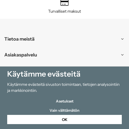
Turvalliset maksut
Tietoa meistä
Asiakaspalvelu
Ostokset
Käytämme evästeitä
Käytämme evästeitä sivuston toimintaan, tietojen analysointiin
Tiedot
ja markkinointiin.
Asetukset
Vain välttämätön
OK